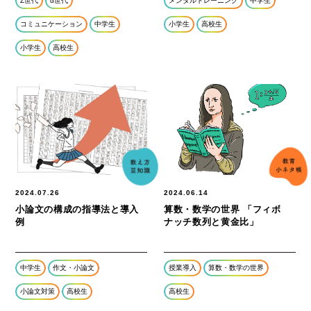
Z世代
α世代
メンタルトレーニング
中学生
コミュニケーション
中学生
小学生
高校生
小学生
高校生
2024.07.26
2024.06.14
小論文の構成の指導法と導入
算数・数学の世界 「フィボ
例
ナッチ数列と黄金比」
中学生
作文・小論文
授業導入
算数・数学の世界
小論文対策
高校生
高校生