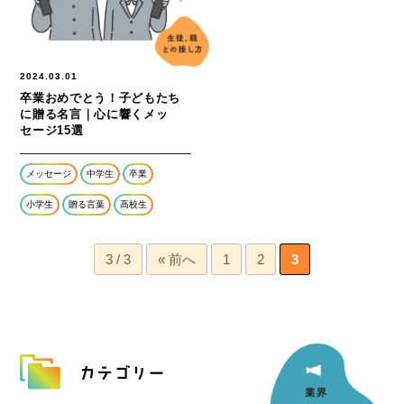
2024.03.01
卒業おめでとう！子どもたち
に贈る名言｜心に響くメッ
セージ15選
メッセージ
中学生
卒業
小学生
贈る言葉
高校生
3 / 3
« 前へ
1
2
3