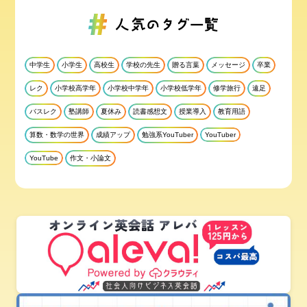
中学生
小学生
高校生
学校の先生
贈る言葉
メッセージ
卒業
レク
小学校高学年
小学校中学年
小学校低学年
修学旅行
遠足
バスレク
塾講師
夏休み
読書感想文
授業導入
教育用語
算数・数学の世界
成績アップ
勉強系YouTuber
YouTuber
YouTube
作文・小論文