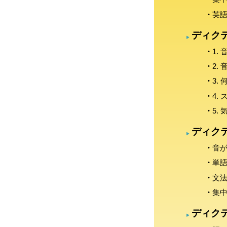
英
ディク
1.
2.
3.
4.
5.
ディク
音
単
文
集
ディク