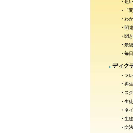
短
「
わ
間
聞
最
毎日
ディク
フ
再
ス
生
ネ
生
文