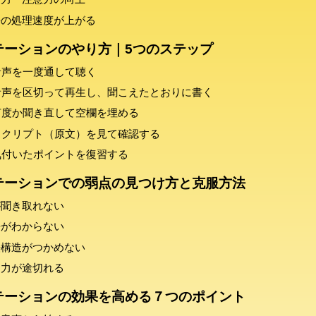
語の処理速度が上がる
テーションのやり方｜5つのステップ
 音声を一度通して聴く
 音声を区切って再生し、聞こえたとおりに書く
 何度か聞き直して空欄を埋める
 スクリプト（原文）を見て確認する
 気付いたポイントを復習する
テーションでの弱点の見つけ方と克服方法
が聞き取れない
語がわからない
法構造がつかめない
中力が途切れる
テーションの効果を高める７つのポイント