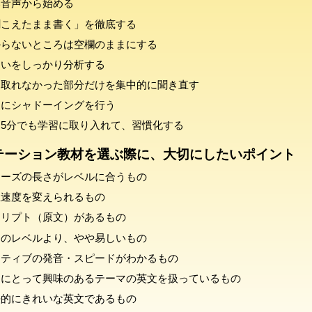
い音声から始める
聞こえたまま書く」を徹底する
からないところは空欄のままにする
違いをしっかり分析する
き取れなかった部分だけを集中的に聞き直す
後にシャドーイングを行う
5分でも学習に取り入れて、習慣化する
テーション教材を選ぶ際に、大切にしたいポイント
レーズの長さがレベルに合うもの
生速度を変えられるもの
クリプト（原文）があるもの
徒のレベルより、やや易しいもの
イティブの発音・スピードがわかるもの
徒にとって興味のあるテーマの英文を扱っているもの
法的にきれいな英文であるもの