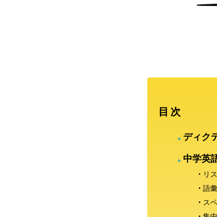
目次
ディク
中学英
リ
語
ス
集