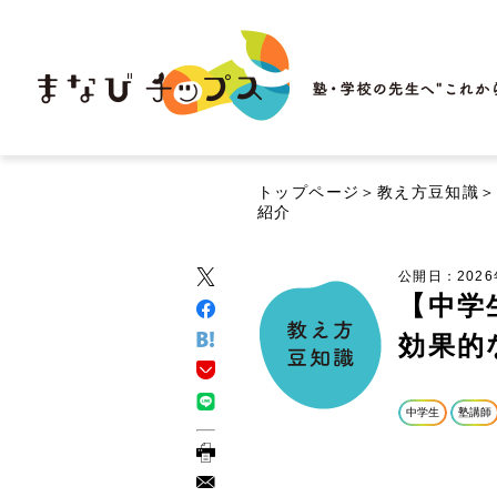
トップページ
＞
教え方豆知識
＞
紹介
公開日：202
【中学
効果的
中学生
塾講師