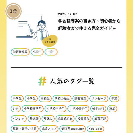
2025.02.07
学習指導案の書き方～初心者から
経験者まで使える完全ガイド～
学習指導案
小学生
中学生
中学生
小学生
高校生
学校の先生
贈る言葉
メッセージ
卒業
レク
小学校高学年
小学校中学年
小学校低学年
修学旅行
遠足
バスレク
塾講師
夏休み
読書感想文
授業導入
教育用語
算数・数学の世界
成績アップ
勉強系YouTuber
YouTuber