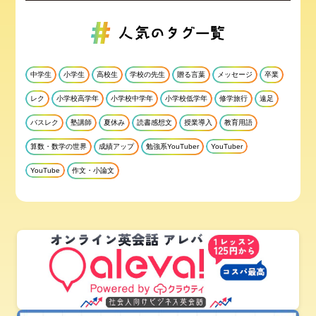
中学生
小学生
高校生
学校の先生
贈る言葉
メッセージ
卒業
レク
小学校高学年
小学校中学年
小学校低学年
修学旅行
遠足
バスレク
塾講師
夏休み
読書感想文
授業導入
教育用語
算数・数学の世界
成績アップ
勉強系YouTuber
YouTuber
YouTube
作文・小論文