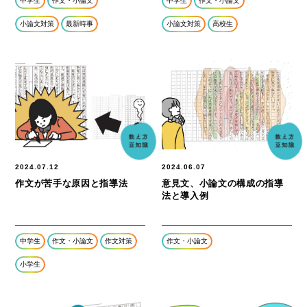
中学生
作文・小論文
中学生
作文・小論文
小論文対策
最新時事
小論文対策
高校生
2024.07.12
2024.06.07
作文が苦手な原因と指導法
意見文、小論文の構成の指導
法と導入例
中学生
作文・小論文
作文対策
作文・小論文
小学生