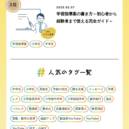
2025.02.07
学習指導案の書き方～初心者から
経験者まで使える完全ガイド～
学習指導案
小学生
中学生
中学生
小学生
高校生
学校の先生
贈る言葉
メッセージ
卒業
レク
小学校高学年
小学校中学年
小学校低学年
修学旅行
遠足
バスレク
塾講師
夏休み
読書感想文
授業導入
教育用語
算数・数学の世界
成績アップ
勉強系YouTuber
YouTuber
YouTube
作文・小論文