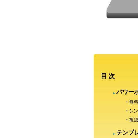
目次
パワー
無
シ
視
テンプ