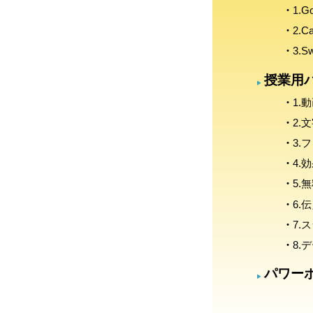
1.
2.C
3.S
授業用
1.
2.
3.
4.
5.
6.
7.
8.
パワー