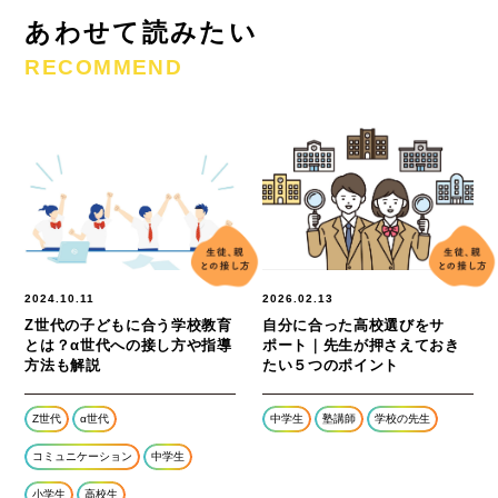
あわせて読みたい
RECOMMEND
2024.10.11
2026.02.13
Z世代の子どもに合う学校教育
自分に合った高校選びをサ
とは？α世代への接し方や指導
ポート｜先生が押さえておき
方法も解説
たい５つのポイント
Z世代
α世代
中学生
塾講師
学校の先生
コミュニケーション
中学生
小学生
高校生